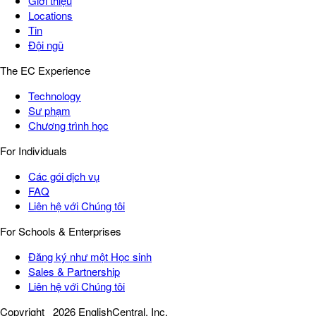
Giới thiệu
Locations
Tin
Đội ngũ
The EC Experience
Technology
Sư phạm
Chương trình học
For Individuals
Các gói dịch vụ
FAQ
Liên hệ với Chúng tôi
For Schools & Enterprises
Đăng ký như một Học sinh
Sales & Partnership
Liên hệ với Chúng tôi
Copyright
2026 EnglishCentral, Inc.