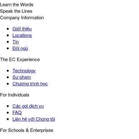
Learn the Words
Speak the Lines
Company Information
Giới thiệu
Locations
Tin
Đội ngũ
The EC Experience
Technology
Sư phạm
Chương trình học
For Individuals
Các gói dịch vụ
FAQ
Liên hệ với Chúng tôi
For Schools & Enterprises