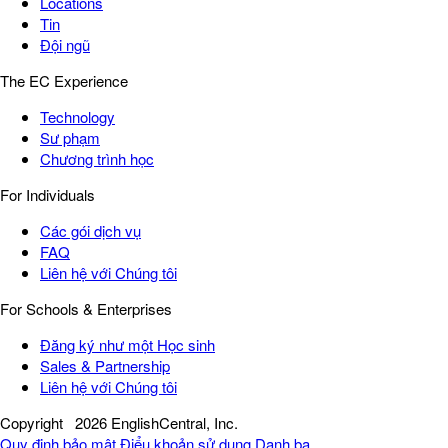
Locations
Tin
Đội ngũ
The EC Experience
Technology
Sư phạm
Chương trình học
For Individuals
Các gói dịch vụ
FAQ
Liên hệ với Chúng tôi
For Schools & Enterprises
Đăng ký như một Học sinh
Sales & Partnership
Liên hệ với Chúng tôi
Copyright
2026 EnglishCentral, Inc.
Quy định bảo mật
Điểu khoản sử dụng
Danh bạ