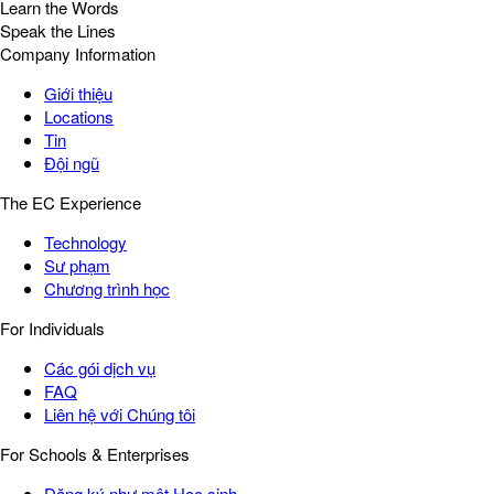
Learn the Words
Speak the Lines
Company Information
Giới thiệu
Locations
Tin
Đội ngũ
The EC Experience
Technology
Sư phạm
Chương trình học
For Individuals
Các gói dịch vụ
FAQ
Liên hệ với Chúng tôi
For Schools & Enterprises
Đăng ký như một Học sinh