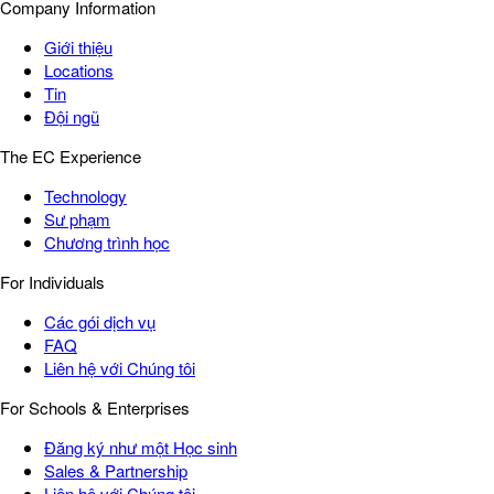
Company Information
Giới thiệu
Locations
Tin
Đội ngũ
The EC Experience
Technology
Sư phạm
Chương trình học
For Individuals
Các gói dịch vụ
FAQ
Liên hệ với Chúng tôi
For Schools & Enterprises
Đăng ký như một Học sinh
Sales & Partnership
Liên hệ với Chúng tôi