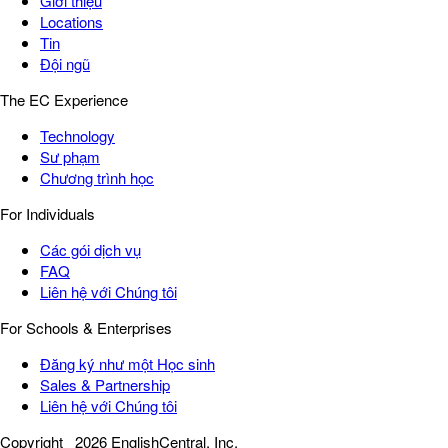
Giới thiệu
Locations
Tin
Đội ngũ
The EC Experience
Technology
Sư phạm
Chương trình học
For Individuals
Các gói dịch vụ
FAQ
Liên hệ với Chúng tôi
For Schools & Enterprises
Đăng ký như một Học sinh
Sales & Partnership
Liên hệ với Chúng tôi
Copyright
2026 EnglishCentral, Inc.