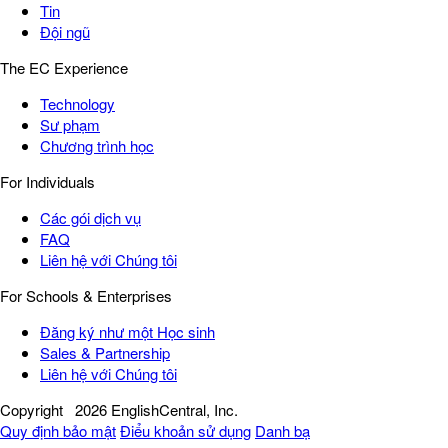
Tin
Đội ngũ
The EC Experience
Technology
Sư phạm
Chương trình học
For Individuals
Các gói dịch vụ
FAQ
Liên hệ với Chúng tôi
For Schools & Enterprises
Đăng ký như một Học sinh
Sales & Partnership
Liên hệ với Chúng tôi
Copyright
2026 EnglishCentral, Inc.
Quy định bảo mật
Điểu khoản sử dụng
Danh bạ