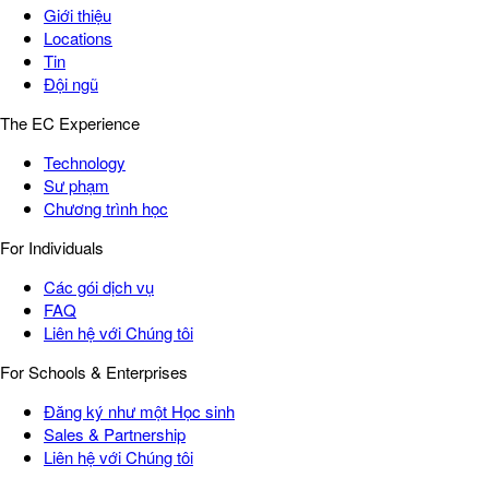
Giới thiệu
Locations
Tin
Đội ngũ
The EC Experience
Technology
Sư phạm
Chương trình học
For Individuals
Các gói dịch vụ
FAQ
Liên hệ với Chúng tôi
For Schools & Enterprises
Đăng ký như một Học sinh
Sales & Partnership
Liên hệ với Chúng tôi