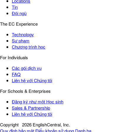
Locations
Tin
Đội ngũ
The EC Experience
Technology
Sư phạm
Chương trình học
For Individuals
Các gói dịch vụ
FAQ
Liên hệ với Chúng tôi
For Schools & Enterprises
Đăng ký như một Học sinh
Sales & Partnership
Liên hệ với Chúng tôi
Copyright
2026 EnglishCentral, Inc.
Quy định bảo mật
Điểu khoản sử dụng
Danh bạ