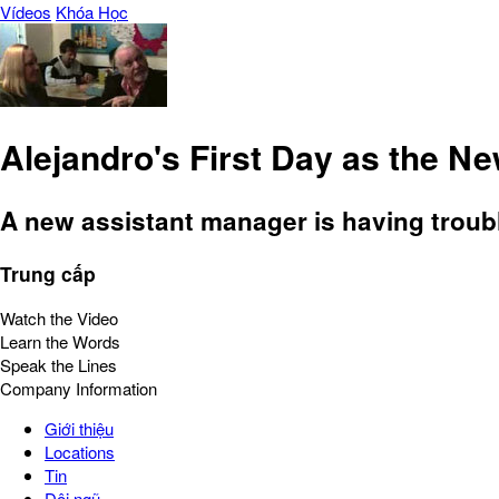
Vídeos
Khóa Học
Alejandro's First Day as the N
A new assistant manager is having troubl
Trung cấp
Watch the Video
Learn the Words
Speak the Lines
Company Information
Giới thiệu
Locations
Tin
Đội ngũ