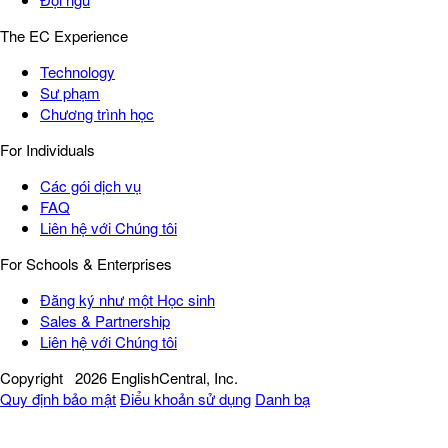
The EC Experience
Technology
Sư phạm
Chương trình học
For Individuals
Các gói dịch vụ
FAQ
Liên hệ với Chúng tôi
For Schools & Enterprises
Đăng ký như một Học sinh
Sales & Partnership
Liên hệ với Chúng tôi
Copyright
2026 EnglishCentral, Inc.
Quy định bảo mật
Điểu khoản sử dụng
Danh bạ