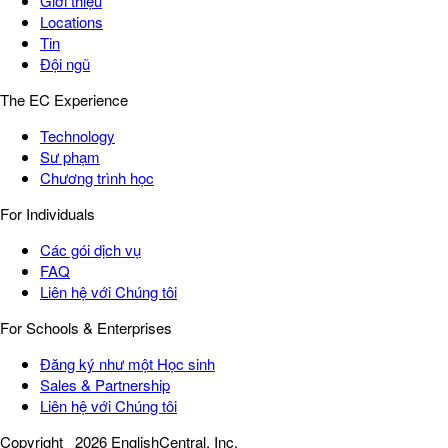
Giới thiệu
Locations
Tin
Đội ngũ
The EC Experience
Technology
Sư phạm
Chương trình học
For Individuals
Các gói dịch vụ
FAQ
Liên hệ với Chúng tôi
For Schools & Enterprises
Đăng ký như một Học sinh
Sales & Partnership
Liên hệ với Chúng tôi
Copyright
2026 EnglishCentral, Inc.