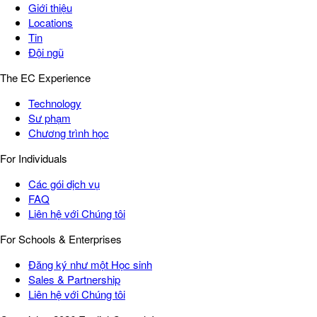
Giới thiệu
Locations
Tin
Đội ngũ
The EC Experience
Technology
Sư phạm
Chương trình học
For Individuals
Các gói dịch vụ
FAQ
Liên hệ với Chúng tôi
For Schools & Enterprises
Đăng ký như một Học sinh
Sales & Partnership
Liên hệ với Chúng tôi