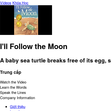
Vídeos
Khóa Học
I'll Follow the Moon
A baby sea turtle breaks free of its egg, 
Trung cấp
Watch the Video
Learn the Words
Speak the Lines
Company Information
Giới thiệu