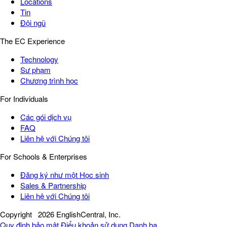
Locations
Tin
Đội ngũ
The EC Experience
Technology
Sư phạm
Chương trình học
For Individuals
Các gói dịch vụ
FAQ
Liên hệ với Chúng tôi
For Schools & Enterprises
Đăng ký như một Học sinh
Sales & Partnership
Liên hệ với Chúng tôi
Copyright
2026 EnglishCentral, Inc.
Quy định bảo mật
Điểu khoản sử dụng
Danh bạ