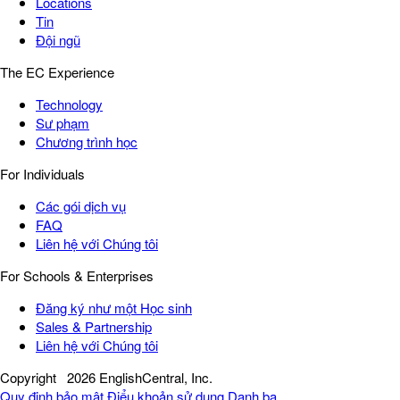
Locations
Tin
Đội ngũ
The EC Experience
Technology
Sư phạm
Chương trình học
For Individuals
Các gói dịch vụ
FAQ
Liên hệ với Chúng tôi
For Schools & Enterprises
Đăng ký như một Học sinh
Sales & Partnership
Liên hệ với Chúng tôi
Copyright
2026 EnglishCentral, Inc.
Quy định bảo mật
Điểu khoản sử dụng
Danh bạ