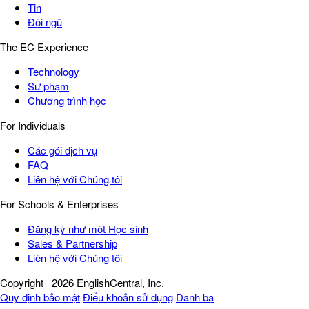
Tin
Đội ngũ
The EC Experience
Technology
Sư phạm
Chương trình học
For Individuals
Các gói dịch vụ
FAQ
Liên hệ với Chúng tôi
For Schools & Enterprises
Đăng ký như một Học sinh
Sales & Partnership
Liên hệ với Chúng tôi
Copyright
2026 EnglishCentral, Inc.
Quy định bảo mật
Điểu khoản sử dụng
Danh bạ