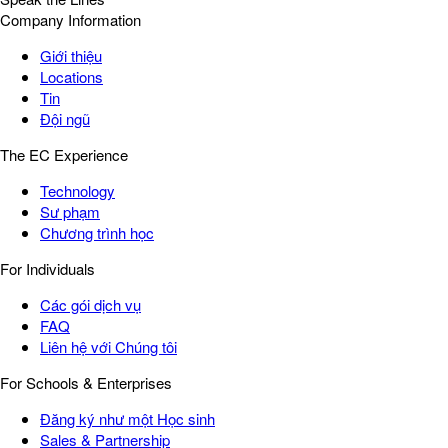
Company Information
Giới thiệu
Locations
Tin
Đội ngũ
The EC Experience
Technology
Sư phạm
Chương trình học
For Individuals
Các gói dịch vụ
FAQ
Liên hệ với Chúng tôi
For Schools & Enterprises
Đăng ký như một Học sinh
Sales & Partnership