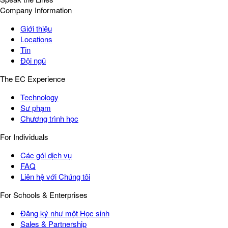
Company Information
Giới thiệu
Locations
Tin
Đội ngũ
The EC Experience
Technology
Sư phạm
Chương trình học
For Individuals
Các gói dịch vụ
FAQ
Liên hệ với Chúng tôi
For Schools & Enterprises
Đăng ký như một Học sinh
Sales & Partnership