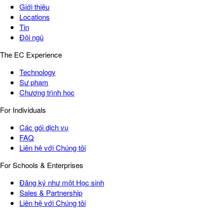
Giới thiệu
Locations
Tin
Đội ngũ
The EC Experience
Technology
Sư phạm
Chương trình học
For Individuals
Các gói dịch vụ
FAQ
Liên hệ với Chúng tôi
For Schools & Enterprises
Đăng ký như một Học sinh
Sales & Partnership
Liên hệ với Chúng tôi