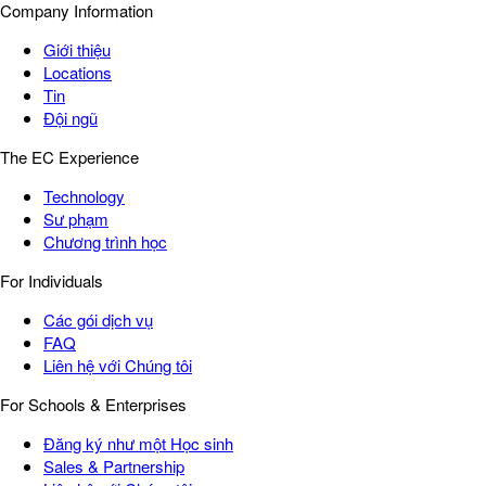
Company Information
Giới thiệu
Locations
Tin
Đội ngũ
The EC Experience
Technology
Sư phạm
Chương trình học
For Individuals
Các gói dịch vụ
FAQ
Liên hệ với Chúng tôi
For Schools & Enterprises
Đăng ký như một Học sinh
Sales & Partnership