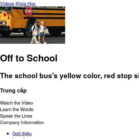
Vídeos
Khóa Học
Off to School
The school bus's yellow color, red stop s
Trung cấp
Watch the Video
Learn the Words
Speak the Lines
Company Information
Giới thiệu