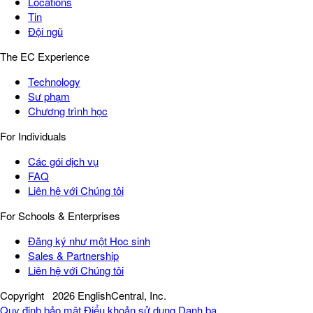
Locations
Tin
Đội ngũ
The EC Experience
Technology
Sư phạm
Chương trình học
For Individuals
Các gói dịch vụ
FAQ
Liên hệ với Chúng tôi
For Schools & Enterprises
Đăng ký như một Học sinh
Sales & Partnership
Liên hệ với Chúng tôi
Copyright
2026 EnglishCentral, Inc.
Quy định bảo mật
Điểu khoản sử dụng
Danh bạ