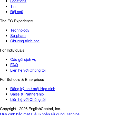
Locations
Tin
Đội ngũ
The EC Experience
Technology
Sư phạm
Chương trình học
For Individuals
Các gói dịch vụ
FAQ
Liên hệ với Chúng tôi
For Schools & Enterprises
Đăng ký như một Học sinh
Sales & Partnership
Liên hệ với Chúng tôi
Copyright
2026 EnglishCentral, Inc.
Quy định bảo mật
Điểu khoản sử dụng
Danh bạ