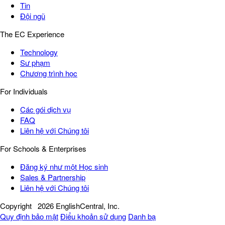
Tin
Đội ngũ
The EC Experience
Technology
Sư phạm
Chương trình học
For Individuals
Các gói dịch vụ
FAQ
Liên hệ với Chúng tôi
For Schools & Enterprises
Đăng ký như một Học sinh
Sales & Partnership
Liên hệ với Chúng tôi
Copyright
2026 EnglishCentral, Inc.
Quy định bảo mật
Điểu khoản sử dụng
Danh bạ