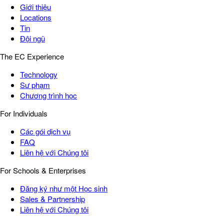
Giới thiệu
Locations
Tin
Đội ngũ
The EC Experience
Technology
Sư phạm
Chương trình học
For Individuals
Các gói dịch vụ
FAQ
Liên hệ với Chúng tôi
For Schools & Enterprises
Đăng ký như một Học sinh
Sales & Partnership
Liên hệ với Chúng tôi