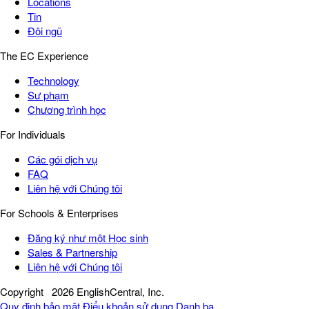
Locations
Tin
Đội ngũ
The EC Experience
Technology
Sư phạm
Chương trình học
For Individuals
Các gói dịch vụ
FAQ
Liên hệ với Chúng tôi
For Schools & Enterprises
Đăng ký như một Học sinh
Sales & Partnership
Liên hệ với Chúng tôi
Copyright
2026 EnglishCentral, Inc.
Quy định bảo mật
Điểu khoản sử dụng
Danh bạ