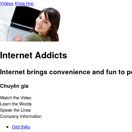
Vídeos
Khóa Học
Internet Addicts
Internet brings convenience and fun to pe
Chuyên gia
Watch the Video
Learn the Words
Speak the Lines
Company Information
Giới thiệu