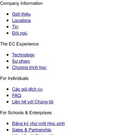
Company Information
Giới thiệu
Locations
Tin
Đội ngũ
The EC Experience
Technology
Sư phạm
Chương trình học
For Individuals
Các gói dịch vụ
FAQ
Liên hệ với Chúng tôi
For Schools & Enterprises
Đăng ký như một Học sinh
Sales & Partnership