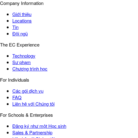
Company Information
Giới thiệu
Locations
Tin
Đội ngũ
The EC Experience
Technology
Sư phạm
Chương trình học
For Individuals
Các gói dịch vụ
FAQ
Liên hệ với Chúng tôi
For Schools & Enterprises
Đăng ký như một Học sinh
Sales & Partnership