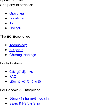
Company Information
Giới thiệu
Locations
Tin
Đội ngũ
The EC Experience
Technology
Sư phạm
Chương trình học
For Individuals
Các gói dịch vụ
FAQ
Liên hệ với Chúng tôi
For Schools & Enterprises
Đăng ký như một Học sinh
Sales & Partnership