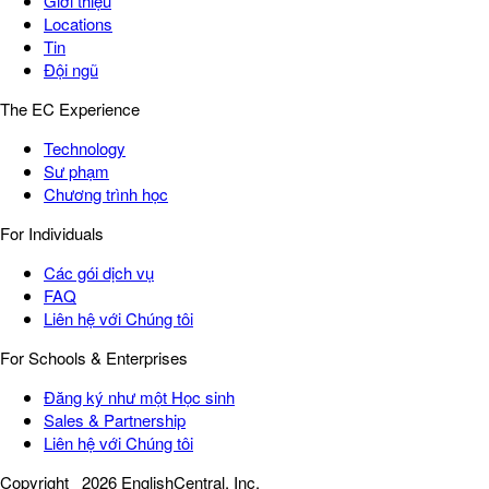
Giới thiệu
Locations
Tin
Đội ngũ
The EC Experience
Technology
Sư phạm
Chương trình học
For Individuals
Các gói dịch vụ
FAQ
Liên hệ với Chúng tôi
For Schools & Enterprises
Đăng ký như một Học sinh
Sales & Partnership
Liên hệ với Chúng tôi
Copyright
2026 EnglishCentral, Inc.