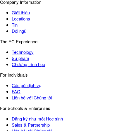
Company Information
Giới thiệu
Locations
Tin
Đội ngũ
The EC Experience
Technology
Sư phạm
Chương trình học
For Individuals
Các gói dịch vụ
FAQ
Liên hệ với Chúng tôi
For Schools & Enterprises
Đăng ký như một Học sinh
Sales & Partnership
Liên hệ với Chúng tôi