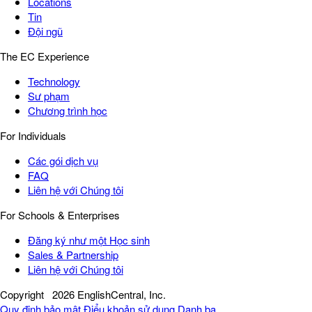
Locations
Tin
Đội ngũ
The EC Experience
Technology
Sư phạm
Chương trình học
For Individuals
Các gói dịch vụ
FAQ
Liên hệ với Chúng tôi
For Schools & Enterprises
Đăng ký như một Học sinh
Sales & Partnership
Liên hệ với Chúng tôi
Copyright
2026 EnglishCentral, Inc.
Quy định bảo mật
Điểu khoản sử dụng
Danh bạ