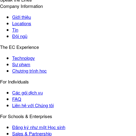
Company Information
Giới thiệu
Locations
Tin
Đội ngũ
The EC Experience
Technology
Sư phạm
Chương trình học
For Individuals
Các gói dịch vụ
FAQ
Liên hệ với Chúng tôi
For Schools & Enterprises
Đăng ký như một Học sinh
Sales & Partnership