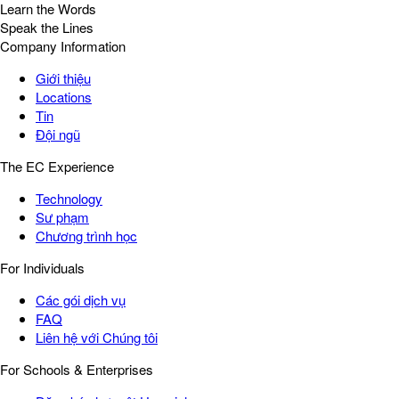
Learn the Words
Speak the Lines
Company Information
Giới thiệu
Locations
Tin
Đội ngũ
The EC Experience
Technology
Sư phạm
Chương trình học
For Individuals
Các gói dịch vụ
FAQ
Liên hệ với Chúng tôi
For Schools & Enterprises