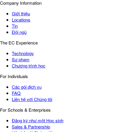
Company Information
Giới thiệu
Locations
Tin
Đội ngũ
The EC Experience
Technology
Sư phạm
Chương trình học
For Individuals
Các gói dịch vụ
FAQ
Liên hệ với Chúng tôi
For Schools & Enterprises
Đăng ký như một Học sinh
Sales & Partnership