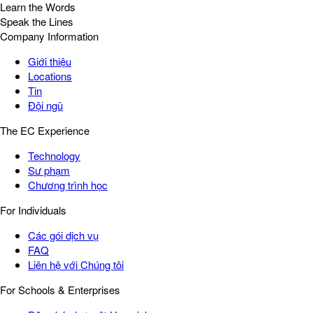
Learn the Words
Speak the Lines
Company Information
Giới thiệu
Locations
Tin
Đội ngũ
The EC Experience
Technology
Sư phạm
Chương trình học
For Individuals
Các gói dịch vụ
FAQ
Liên hệ với Chúng tôi
For Schools & Enterprises