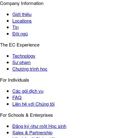
Company Information
Giới thiệu
Locations
Tin
Đội ngũ
The EC Experience
Technology
Sư phạm
Chương trình học
For Individuals
Các gói dịch vụ
FAQ
Liên hệ với Chúng tôi
For Schools & Enterprises
Đăng ký như một Học sinh
Sales & Partnership