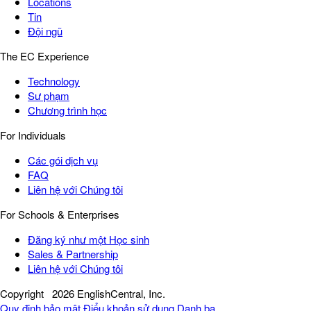
Locations
Tin
Đội ngũ
The EC Experience
Technology
Sư phạm
Chương trình học
For Individuals
Các gói dịch vụ
FAQ
Liên hệ với Chúng tôi
For Schools & Enterprises
Đăng ký như một Học sinh
Sales & Partnership
Liên hệ với Chúng tôi
Copyright
2026 EnglishCentral, Inc.
Quy định bảo mật
Điểu khoản sử dụng
Danh bạ