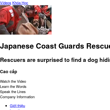
Vídeos
Khóa Học
Japanese Coast Guards Rescue
Rescuers are surprised to find a dog hid
Cao cấp
Watch the Video
Learn the Words
Speak the Lines
Company Information
Giới thiệu