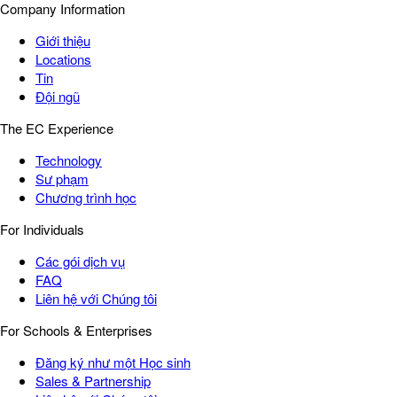
Company Information
Giới thiệu
Locations
Tin
Đội ngũ
The EC Experience
Technology
Sư phạm
Chương trình học
For Individuals
Các gói dịch vụ
FAQ
Liên hệ với Chúng tôi
For Schools & Enterprises
Đăng ký như một Học sinh
Sales & Partnership