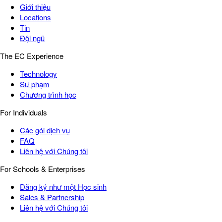
Giới thiệu
Locations
Tin
Đội ngũ
The EC Experience
Technology
Sư phạm
Chương trình học
For Individuals
Các gói dịch vụ
FAQ
Liên hệ với Chúng tôi
For Schools & Enterprises
Đăng ký như một Học sinh
Sales & Partnership
Liên hệ với Chúng tôi