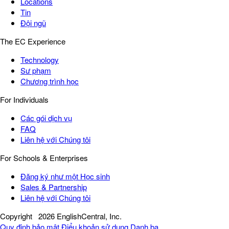
Locations
Tin
Đội ngũ
The EC Experience
Technology
Sư phạm
Chương trình học
For Individuals
Các gói dịch vụ
FAQ
Liên hệ với Chúng tôi
For Schools & Enterprises
Đăng ký như một Học sinh
Sales & Partnership
Liên hệ với Chúng tôi
Copyright
2026 EnglishCentral, Inc.
Quy định bảo mật
Điểu khoản sử dụng
Danh bạ