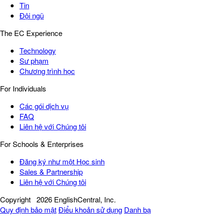
Tin
Đội ngũ
The EC Experience
Technology
Sư phạm
Chương trình học
For Individuals
Các gói dịch vụ
FAQ
Liên hệ với Chúng tôi
For Schools & Enterprises
Đăng ký như một Học sinh
Sales & Partnership
Liên hệ với Chúng tôi
Copyright
2026 EnglishCentral, Inc.
Quy định bảo mật
Điểu khoản sử dụng
Danh bạ