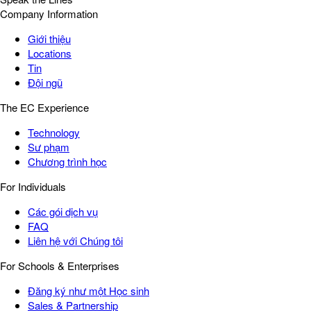
Company Information
Giới thiệu
Locations
Tin
Đội ngũ
The EC Experience
Technology
Sư phạm
Chương trình học
For Individuals
Các gói dịch vụ
FAQ
Liên hệ với Chúng tôi
For Schools & Enterprises
Đăng ký như một Học sinh
Sales & Partnership