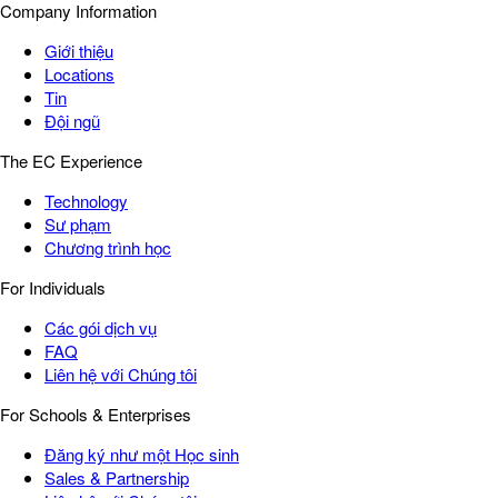
Company Information
Giới thiệu
Locations
Tin
Đội ngũ
The EC Experience
Technology
Sư phạm
Chương trình học
For Individuals
Các gói dịch vụ
FAQ
Liên hệ với Chúng tôi
For Schools & Enterprises
Đăng ký như một Học sinh
Sales & Partnership