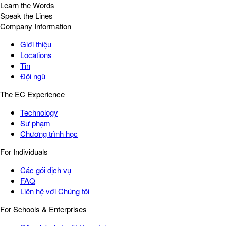
Learn the Words
Speak the Lines
Company Information
Giới thiệu
Locations
Tin
Đội ngũ
The EC Experience
Technology
Sư phạm
Chương trình học
For Individuals
Các gói dịch vụ
FAQ
Liên hệ với Chúng tôi
For Schools & Enterprises