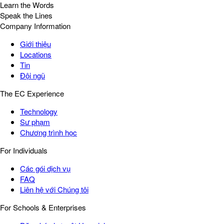
Learn the Words
Speak the Lines
Company Information
Giới thiệu
Locations
Tin
Đội ngũ
The EC Experience
Technology
Sư phạm
Chương trình học
For Individuals
Các gói dịch vụ
FAQ
Liên hệ với Chúng tôi
For Schools & Enterprises