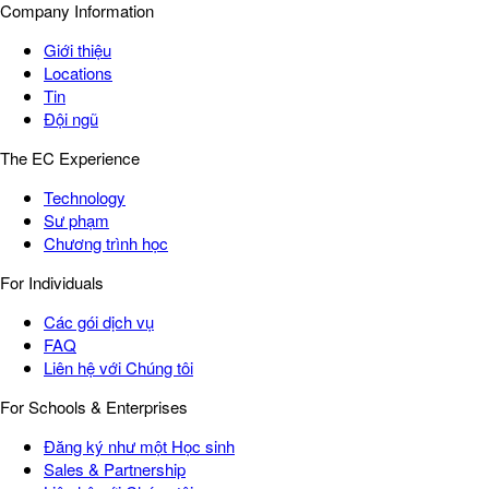
Company Information
Giới thiệu
Locations
Tin
Đội ngũ
The EC Experience
Technology
Sư phạm
Chương trình học
For Individuals
Các gói dịch vụ
FAQ
Liên hệ với Chúng tôi
For Schools & Enterprises
Đăng ký như một Học sinh
Sales & Partnership