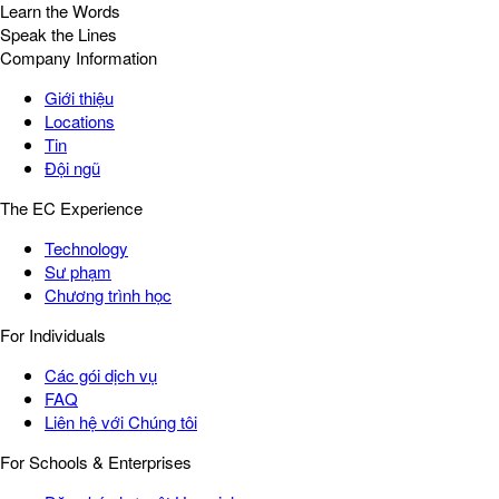
Learn the Words
Speak the Lines
Company Information
Giới thiệu
Locations
Tin
Đội ngũ
The EC Experience
Technology
Sư phạm
Chương trình học
For Individuals
Các gói dịch vụ
FAQ
Liên hệ với Chúng tôi
For Schools & Enterprises