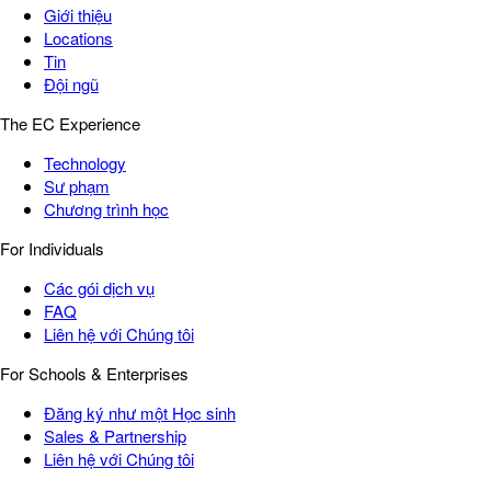
Giới thiệu
Locations
Tin
Đội ngũ
The EC Experience
Technology
Sư phạm
Chương trình học
For Individuals
Các gói dịch vụ
FAQ
Liên hệ với Chúng tôi
For Schools & Enterprises
Đăng ký như một Học sinh
Sales & Partnership
Liên hệ với Chúng tôi