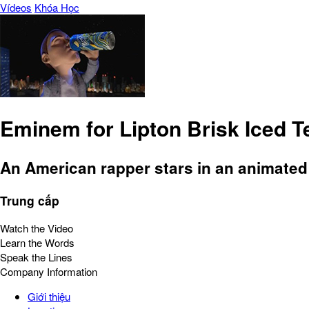
Vídeos
Khóa Học
Eminem for Lipton Brisk Iced T
An American rapper stars in an animate
Trung cấp
Watch the Video
Learn the Words
Speak the Lines
Company Information
Giới thiệu