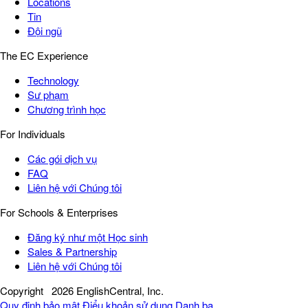
Locations
Tin
Đội ngũ
The EC Experience
Technology
Sư phạm
Chương trình học
For Individuals
Các gói dịch vụ
FAQ
Liên hệ với Chúng tôi
For Schools & Enterprises
Đăng ký như một Học sinh
Sales & Partnership
Liên hệ với Chúng tôi
Copyright
2026 EnglishCentral, Inc.
Quy định bảo mật
Điểu khoản sử dụng
Danh bạ