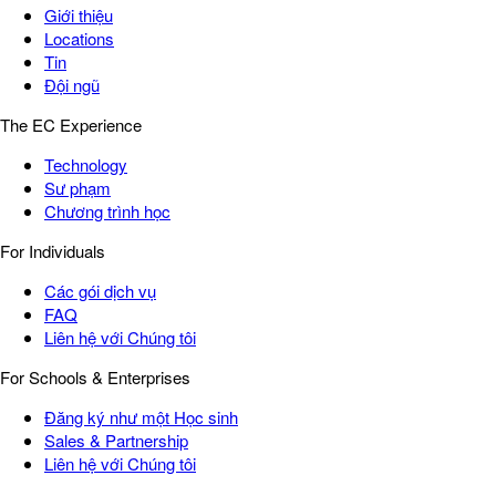
Giới thiệu
Locations
Tin
Đội ngũ
The EC Experience
Technology
Sư phạm
Chương trình học
For Individuals
Các gói dịch vụ
FAQ
Liên hệ với Chúng tôi
For Schools & Enterprises
Đăng ký như một Học sinh
Sales & Partnership
Liên hệ với Chúng tôi