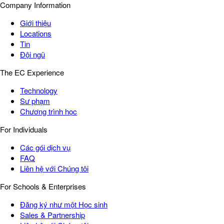
Company Information
Giới thiệu
Locations
Tin
Đội ngũ
The EC Experience
Technology
Sư phạm
Chương trình học
For Individuals
Các gói dịch vụ
FAQ
Liên hệ với Chúng tôi
For Schools & Enterprises
Đăng ký như một Học sinh
Sales & Partnership